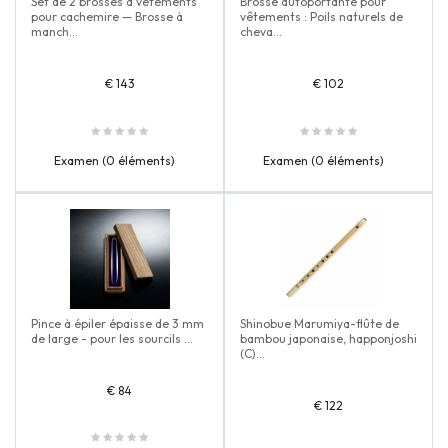
Set de 2 brosses à vêtements
Brosse autoportante pour
pour cachemire — Brosse à
vêtements : Poils naturels de
manch...
cheva...
€ 143
€ 102
Examen (0 éléments)
Examen (0 éléments)
Pince à épiler épaisse de 3 mm
Shinobue Marumiya-flûte de
de large - pour les sourcils ...
bambou japonaise, happonjoshi
(C)...
€ 84
€ 122