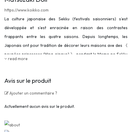
https://www.koikko.com
La culture japonaise des Sekku (festivals saisonniers) s’est
développée et s’est enracinée en raison des contrastes
frappants entre les quatre saisons. Depuis longtemps, les
Japonais ont pour tradition de décorer leurs maisons ave des 《
poupées princesses (Hina-ningyo) 》 pendant le Momo no Sekku
read more
(festival de la pêche) et des 《 poupées guerrières (Gogatsu-
ningyo) 》 pendant le Tango no Sekku (ou festival des enfants).
Avis sur le produit
Matsuzaki Doll, fondée en 1921, est une marque vénérable qui
fabrique les poupées des ces festivals traditionnels. En tant que
Ajouter un commentaire ?
propriétaire de troisième génération, Mitsumasa Matsuzaki dirige
Actuellement aucun avis sur le produit.
actuellement l’entreprise sous le nom de marque 《 Koikko 》 et
utilise l’artisanat traditionnel pour fabriquer différents types de
poupées.