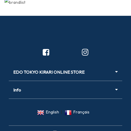
Les poupées destinées à ces fêtes traditionnelles appartiennent
généralement a l’une des deux catégories appelées 《 poupées
Edo Kimekomi 》 et 《 poupées Edo Ishogi 》 ; Matsuzaki Doll est
l’un des rares ateliers du secteur a fabrique les deux types. Pour la
fabrication des 《 poupée Edo Kimekomi 》, on remplit un moule
d’une argile obtenue en malaxant de la sciure de paulownia, puis
on découpe des rainures dans le corps durci et on insère les
EDO TOKYO KIRARI ONLINE STORE
extrémités du tissu dans les rainures. Pour les 《 poupée Edo
Ishogi 》, les tètes sont fabriquées de la même manière avec un
moule et attachées a un corps en paille qui est habille de
Info
vêtements cousus. Ces deux types de poupées sont considérés
comme de l’artisanat traditionnel et des artisans âgés de 20 à 70
English
|
Français
and perfectionnent quotidiennement leur travail a l’atelier.