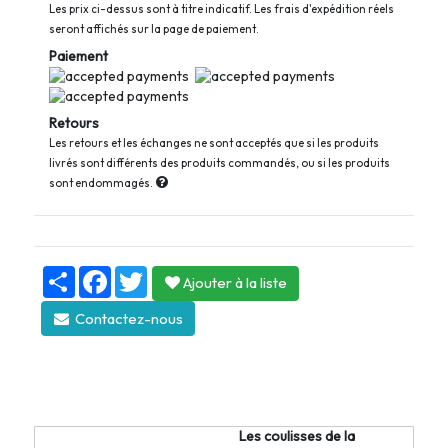
Les prix ci-dessus sont à titre indicatif. Les frais d'expédition réels
seront affichés sur la page de paiement.
Paiement
Retours
Les retours et les échanges ne sont acceptés que si les produits
livrés sont différents des produits commandés, ou si les produits
sont endommagés.
S
F
T
Ajouter à la liste
h
a
w
a
c
i
Contactez-nous
r
e
t
e
b
t
o
e
o
r
k
Les coulisses de la