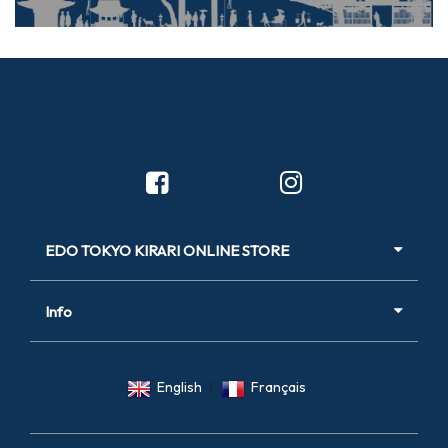
public international, afin de diffuser l’attrait des tambours taiko. Un
autre projet né de l’entreprise envers le 《 Fabriqué à Tokyo 》
est 《 Mori wo Tsukuru Taiko (On crée des forêts avec des
tambours taiko 》 . Ce projet vise à sensibiliser à la fois à
l’environnement et à la fabrication en demandant à des artisans
de Tokyo de créer des tambours en utilisant du bois de céder de
Tokyo, puis en faisant connaître ce processus. Une
représentation en d’instruments traditionnels japonais utilisant
EDO TOKYO KIRARI ONLINE STORE
ces tambours a eu lieu en mars 2021 et a été bien accueillie. La
portée des festivals et de la culture des arts du spectacle
Info
traditionnels ne cesse de s’étendre.
English
|
Français