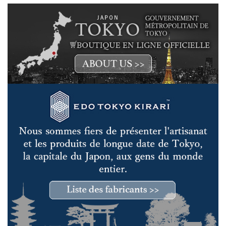
de 20 types différents d’artisanat spécialisé. Outre les menuisiers
qui créent le cadre de l’autel portable, les laqueurs qui appliquent la
laque sur le toit et la base, les artisans chargés des ornements
métalliques qui décorent les différentes parties de l’autel portable
et les artisans de l’autel portable qui supervisent l’ensemble du
processus travaillent à l’unisson pour créer minutieusement l’autel
portable. Le signe 《 Shigeyoshi Miyamoto 》 attache à l’autel
portable achevé est considéré comme la preuve du travail
minutieux de tous les artisans.
Afin de transmettre largement la culture du festival aux
générations futures, l’entreprise s’est engagée activement dans
de nouvelles initiatives ces dernières années. L’un de ces projets
est 《 HIBIKUS 》, une école de tambours taiko, et 《 kaDON 》, un
programme de leçons de tambours taiko en ligne destiné à un