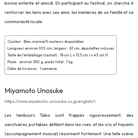
bonne entente et amical. En participant au festival, on cherche à
renforcer les liens avec ses amis, les membres de sa famille et sa
communauté locale.
Couleur : Bleu marine/5 couleurs disponibles
Longueur:environ 100 cm, largeur : 67 cm, épaulettes incluses
Taille de l’emballage (sachet) : 18 cm L x 13,5 cm l x 43 cm H
Poids : environ 550 g, poids total : 1 kg
Délai de livraison : 1 semaine
Miyamoto Unosuke
https://www.miyamoto-unosuke.co.jp/english/>
Les tambours Taiko sont frappés vigoureusement, des
sanctuaires portables défilent dans les rues, et les cris et hayashi
(accompagnement musical) résonnent fortement. Une telle scène